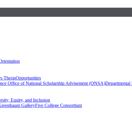
Orientation
s Thesis
Opportunities
ence
Office of National Scholarship Advisement (ONSA)
Departmental
rsity, Equity, and Inclusion
Greenbaum Gallery
Five College Consortium