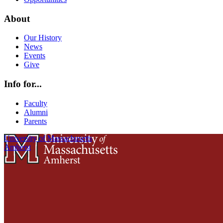
About
Our History
News
Events
Give
Info for...
Faculty
Alumni
Parents
University of Massachusetts
Amherst