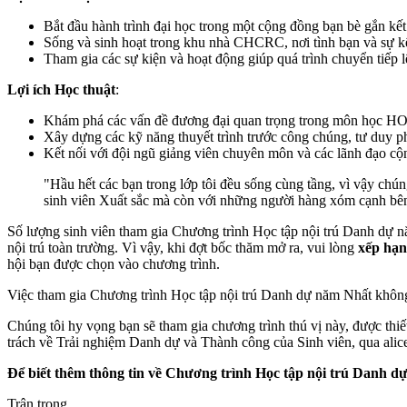
Bắt đầu hành trình đại học trong một cộng đồng bạn bè gắn kết
Sống và sinh hoạt trong khu nhà CHCRC, nơi tình bạn và sự k
Tham gia các sự kiện và hoạt động giúp quá trình chuyển tiếp lê
Lợi ích Học thuật
:
Khám phá các vấn đề đương đại quan trọng trong môn học 
Xây dựng các kỹ năng thuyết trình trước công chúng, tư duy ph
Kết nối với đội ngũ giảng viên chuyên môn và các lãnh đạo cộ
"Hầu hết các bạn trong lớp tôi đều sống cùng tầng, vì vậy chúng
sinh viên Xuất sắc mà còn với những người hàng xóm cạnh bên
Số lượng sinh viên tham gia Chương trình Học tập nội trú Danh dự 
nội trú toàn trường. Vì vậy, khi đợt bốc thăm mở ra, vui lòng
xếp hạn
hội bạn được chọn vào chương trình.
Việc tham gia Chương trình Học tập nội trú Danh dự năm Nhất khôn
Chúng tôi hy vọng bạn sẽ tham gia chương trình thú vị này, được thi
trách về Trải nghiệm Danh dự và Thành công của Sinh viên, qua
ali
Để biết thêm thông tin về
Chương trình Học tập nội trú Danh d
Trân trọng,