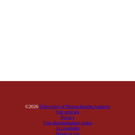
©2026
University of Massachusetts Amherst
Site policies
Privacy
Non-discrimination notice
Accessibility
Terms of use