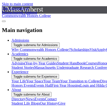
Skip to main content
The University of
Massachusetts Amherst
Commonwealth Honors College
Main navigation
Admissions
Toggle submenu for Admissions
Why Commonwealth Honors College?
Scholarships
Visit
Apply
Academics
Toggle submenu for Academics
Advising
Year-by-Year Guides
Student Handbook
Courses
Honor
Student Stories
Massachusetts Undergraduate Research Confer
Experience
Toggle submenu for Experience
Your Life
Your Space
Your Team
Your Transition to College
Dive
Honors Events
Events Hall
First-Year Housing
Louis and Hilda 
About
Toggle submenu for About
Directory
News
Events
Contact
Student Life Blogs
Our History
Give