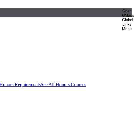
Open
UMas
Global
Links
Menu
 Honors Requirements
See All Honors Courses