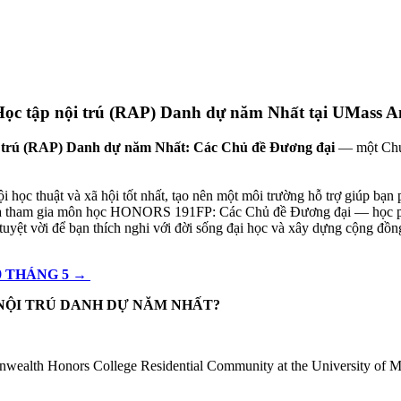
Học tập nội trú (RAP) Danh dự năm Nhất tại UMass A
i trú (RAP) Danh dự năm Nhất: Các Chủ đề Đương đại
— một Chươn
ọc thuật và xã hội tốt nhất, tạo nên một môi trường hỗ trợ giúp bạn p
ham gia môn học HONORS 191FP: Các Chủ đề Đương đại — học phần mộ
tuyệt vời để bạn thích nghi với đời sống đại học và xây dựng cộng
đồng
 THÁNG 5 →
 NỘI TRÚ DANH DỰ NĂM NHẤT?