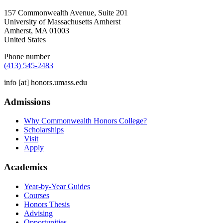
157 Commonwealth Avenue, Suite 201
University of Massachusetts Amherst
Amherst
,
MA
01003
United States
Phone number
(413) 545-2483
info
[at]
honors.umass.edu
Admissions
Why Commonwealth Honors College?
Scholarships
Visit
Apply
Academics
Year-by-Year Guides
Courses
Honors Thesis
Advising
Opportunities