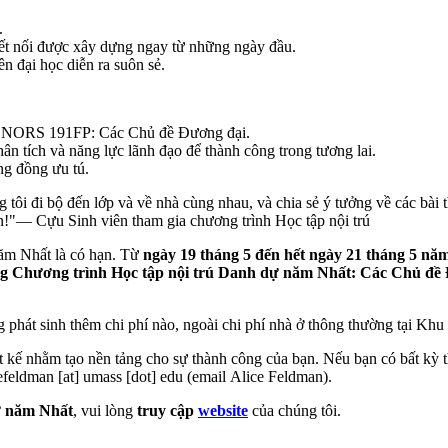
.
ết nối được xây dựng ngay từ những ngày đầu.
n đại học diễn ra suôn sẻ.
HONORS 191FP: Các Chủ đề Đương đại.
ân tích và năng lực lãnh đạo để thành công trong tương lai.
ng đồng ưu tú.
 tôi đi bộ đến lớp và về nhà cùng nhau, và chia sẻ ý tưởng về các bài t
!"— Cựu Sinh viên tham gia chương trình Học tập nội trú
năm Nhất là có hạn. Từ
ngày 19 tháng 5 đến hết ngày 21 tháng 5 nă
g Chương trình Học tập nội trú Danh dự năm Nhất: Các Chủ đề Đ
g phát sinh thêm chi phí nào, ngoài chi phí nhà ở thông thường tại
ết kế nhằm tạo nền tảng cho sự thành công của bạn. Nếu bạn có bất kỳ 
cefeldman
[at]
umass
[dot]
edu
(email Alice Feldman)
.
ự năm Nhất
, vui lòng
truy cập
website
của chúng tôi.