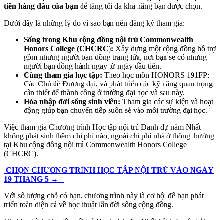
tiên hàng đầu của bạn
để tăng tối đa khả năng bạn được chọn.
Dưới đây là những lý do vì sao bạn nên đăng ký tham gia:
Sống trong Khu cộng đồng nội trú Commonwealth
Honors College (CHCRC):
Xây dựng một cộng đồng hỗ trợ
gồm những người bạn đồng trang lứa, nơi bạn sẽ có những
người bạn đồng hành ngay từ ngày đầu tiên.
Cùng tham gia học tập:
Theo học môn HONORS 191FP:
Các Chủ đề Đương đại, và phát triển các kỹ năng quan trọng
cần thiết để thành công ở trường đại học và sau này.
Hòa nhập đời sống sinh viên:
Tham gia các sự kiện và hoạt
động giúp bạn chuyển tiếp suôn sẻ vào môi trường đại học.
Việc tham gia Chương trình Học tập nội trú Danh dự năm Nhất
không phát sinh thêm chi phí nào, ngoài chi phí nhà ở thông thường
tại Khu cộng đồng nội trú Commonwealth Honors College
(CHCRC).
CHỌN CHƯƠNG TRÌNH HỌC TẬP NỘI TRÚ VÀO NGÀY
19 THÁNG 5 →
Với số lượng chỗ có hạn, chương trình này là cơ hội để bạn phát
triển toàn diện cả về học thuật lẫn đời sống cộng đồng.