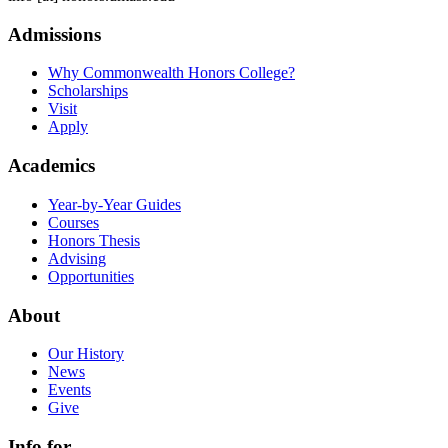
Admissions
Why Commonwealth Honors College?
Scholarships
Visit
Apply
Academics
Year-by-Year Guides
Courses
Honors Thesis
Advising
Opportunities
About
Our History
News
Events
Give
Info for...