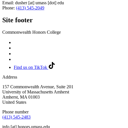
Email:
dusher
[at]
umass
[dot]
edu
Phone:
(413) 545-2049
Site footer
Commonwealth Honors College
Find us on TikTok
Address
157 Commonwealth Avenue, Suite 201
University of Massachusetts Amherst
Amherst
,
MA
01003
United States
Phone number
(413) 545-2483
info
[at]
honors.umass.edu