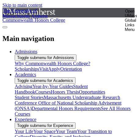
Skip to main content
The University of
Open
Massachusetts Amherst
UMas
Commonwealth Honors College
Global
Links
Menu
Main navigation
Admissions
Toggle submenu for Admissions
Why Commonwealth Honors College?
Scholarships
Visit
Apply
Orientation
Academics
Toggle submenu for Academics
Advising
Year-by-Year Guides
Student
Handbook
Courses
Honors Thesis
Opportunities
Student Stories
Massachusetts Undergraduate Research
Conference
Office of National Scholarship Advisement
(ONSA)
Departmental Honors Requirements
See All Honors
Courses
Experience
Toggle submenu for Experience
Your Life
Your Space
Your Team
Your Transition to
College
Diversity, Equity, and Inclusion