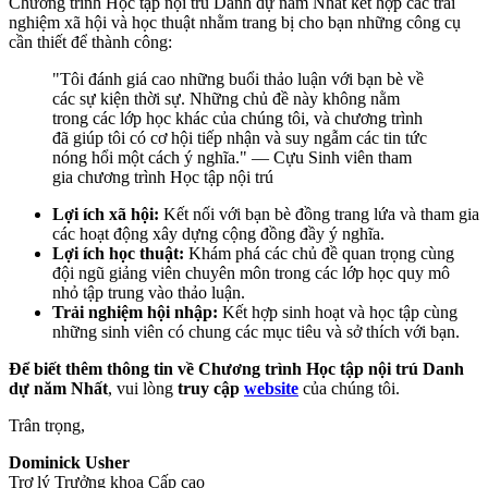
Chương trình Học tập nội trú Danh dự năm Nhất kết hợp các trải
nghiệm xã hội và học thuật nhằm trang bị cho bạn những công cụ
cần thiết để thành công:
"Tôi đánh giá cao những buổi thảo luận với bạn bè về
các sự kiện thời sự. Những chủ đề này không nằm
trong các lớp học khác của chúng tôi, và chương trình
đã giúp tôi có cơ hội tiếp nhận và suy ngẫm các tin tức
nóng hổi một cách ý nghĩa." — Cựu Sinh viên tham
gia chương trình Học tập nội trú
Lợi ích xã hội:
Kết nối với bạn bè đồng trang lứa và tham gia
các hoạt động xây dựng cộng đồng đầy ý nghĩa.
Lợi ích học thuật:
Khám phá các chủ đề quan trọng cùng
đội ngũ giảng viên chuyên môn trong các lớp học quy mô
nhỏ tập trung vào thảo luận.
Trải nghiệm hội nhập:
Kết hợp sinh hoạt và học tập cùng
những sinh viên có chung các mục tiêu và sở thích với bạn.
Để biết thêm thông tin về
Chương trình Học tập nội trú Danh
dự năm Nhất
, vui lòng
truy cập
website
của chúng tôi.
Trân trọng,
Dominick Usher
Trợ lý Trưởng khoa Cấp cao