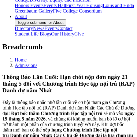
Honors Events
Events Hall
First-Year Housing
Louis and Hilda
Greenbaum Gallery
Five College Consortium
About
Toggle submenu for About
Directory
News
Events
Contact
Student Life Blogs
Our History
Give
Breadcrumb
Home
Admissions
Thông Báo Lần Cuối: Hạn chót nộp đơn ngày 21
tháng 5 đối với Chương trình Học tập nội trú (RAP)
Danh dự năm Nhất
Đây là thông báo nhắc nhở lần cuối về cơ hội tham gia Chương
trình Học tập nội trú (RAP) Danh dự năm Nhất: Các Chủ đề Đương
đại!
Đợt bốc thăm Chương trình Học tập nội trú
sẽ mở vào
ngày
19 tháng 5 năm 2026
, và chúng tôi không muốn bạn bỏ lỡ cơ hội
trở thành một phần của chương trình tuyệt vời này. Khi đợt bốc
thăm mở, bạn có thể
xếp hạng Chương trình Học tập nội
trú Danh dự năm Nhất: Các Chủ đề Đương đại là lựa chọn ưu