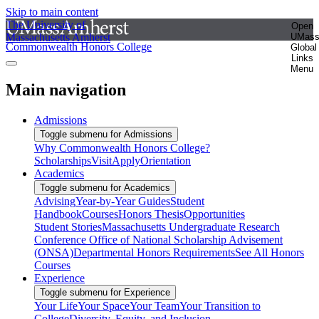
Skip to main content
The University of
Open
Massachusetts Amherst
UMas
Commonwealth Honors College
Global
Links
Menu
Main navigation
Admissions
Toggle submenu for Admissions
Why Commonwealth Honors College?
Scholarships
Visit
Apply
Orientation
Academics
Toggle submenu for Academics
Advising
Year-by-Year Guides
Student
Handbook
Courses
Honors Thesis
Opportunities
Student Stories
Massachusetts Undergraduate Research
Conference
Office of National Scholarship Advisement
(ONSA)
Departmental Honors Requirements
See All Honors
Courses
Experience
Toggle submenu for Experience
Your Life
Your Space
Your Team
Your Transition to
College
Diversity, Equity, and Inclusion