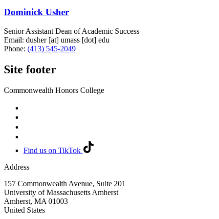
Dominick Usher
Senior Assistant Dean of Academic Success
Email:
dusher
[at]
umass
[dot]
edu
Phone:
(413) 545-2049
Site footer
Commonwealth Honors College
Find us on TikTok
Address
157 Commonwealth Avenue, Suite 201
University of Massachusetts Amherst
Amherst
,
MA
01003
United States